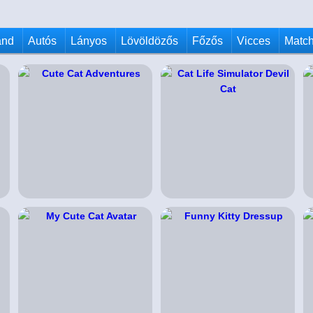
and
Autós
Lányos
Lövöldözős
Főzős
Vicces
Match