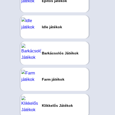
Építős játékok
Idle játékok
Barkácsolós Játékok
Farm játékok
Klikkelős Játékok