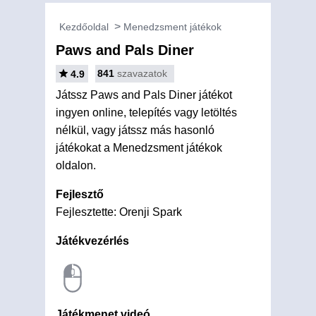
Kezdőoldal
Menedzsment játékok
Paws and Pals Diner
841
szavazatok
4.9
Játssz Paws and Pals Diner játékot
ingyen online, telepítés vagy letöltés
nélkül, vagy játssz más hasonló
játékokat a Menedzsment játékok
oldalon.
Fejlesztő
Fejlesztette: Orenji Spark
Játékvezérlés
Játékmenet videó