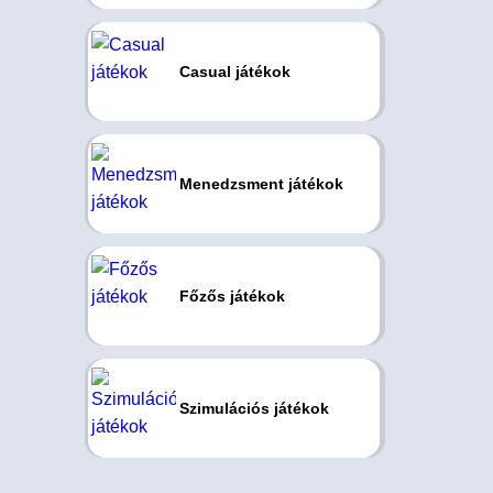
Casual játékok
Menedzsment játékok
Főzős játékok
Szimulációs játékok