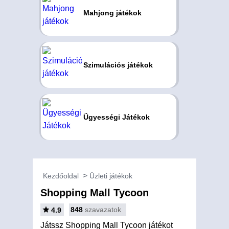
Mahjong játékok
Szimulációs játékok
Ügyességi Játékok
Kezdőoldal
Üzleti játékok
Shopping Mall Tycoon
848
szavazatok
4.9
Játssz Shopping Mall Tycoon játékot