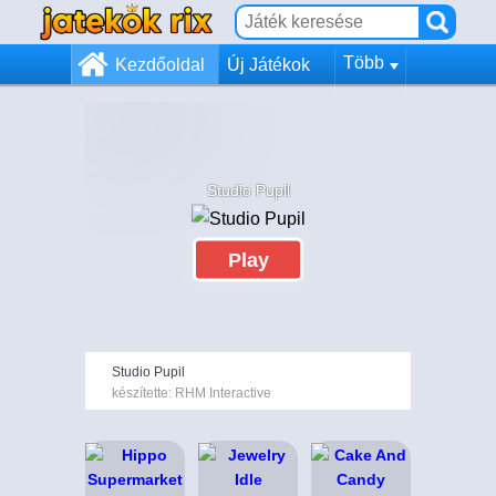
Több
Kezdőoldal
Új Játékok
Studio Pupil
Play
Studio Pupil
készítette: RHM Interactive