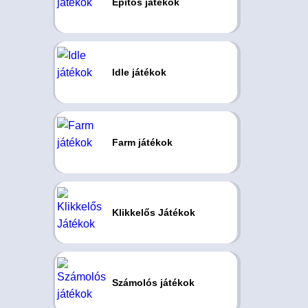
Építős játékok
Idle játékok
Farm játékok
Klikkelős Játékok
Számolós játékok