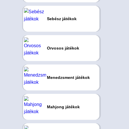
Sebész játékok
Orvosos játékok
Menedzsment játékok
Mahjong játékok