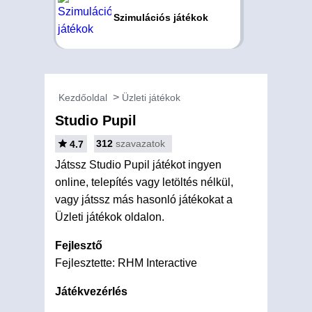
Szimulációs játékok
Kezdőoldal
Üzleti játékok
Studio Pupil
312
szavazatok
4.7
Játssz Studio Pupil játékot ingyen
online, telepítés vagy letöltés nélkül,
vagy játssz más hasonló játékokat a
Üzleti játékok oldalon.
Fejlesztő
Fejlesztette: RHM Interactive
Játékvezérlés