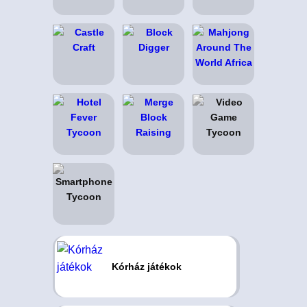
Kórház játékok