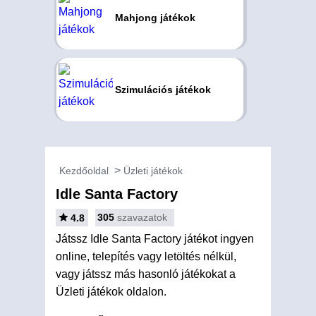
Mahjong játékok
Szimulációs játékok
Kezdőoldal
Üzleti játékok
Idle Santa Factory
305
szavazatok
4.8
Játssz Idle Santa Factory játékot ingyen
online, telepítés vagy letöltés nélkül,
vagy játssz más hasonló játékokat a
Üzleti játékok oldalon.