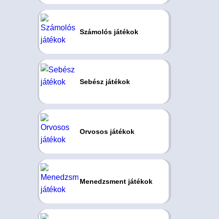
Számolós játékok
Sebész játékok
Orvosos játékok
Menedzsment játékok