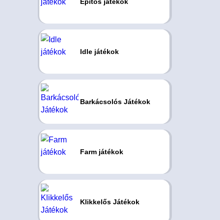
Építős játékok
Idle játékok
Barkácsolós Játékok
Farm játékok
Klikkelős Játékok