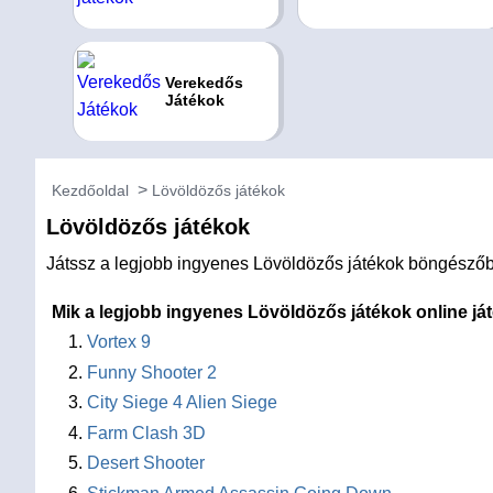
Verekedős
Játékok
Kezdőoldal
Lövöldözős játékok
Lövöldözős játékok
Játssz a legjobb ingyenes Lövöldözős játékok böngészőben
Mik a legjobb ingyenes Lövöldözős játékok online já
Vortex 9
Funny Shooter 2
City Siege 4 Alien Siege
Farm Clash 3D
Desert Shooter