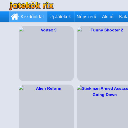
Kezdőoldal
Új Játékok
Népszerű
Akció
Kal