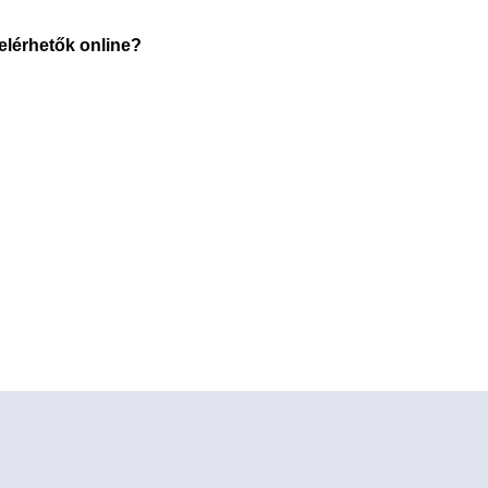
elérhetők online?