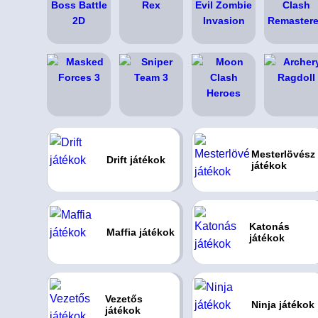
Mesterlövész
Drift játékok
játékok
Katonás
Maffia játékok
játékok
Vezetős
Ninja játékok
játékok