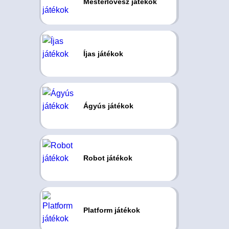
Mesterlövész játékok
Íjas játékok
Ágyús játékok
Robot játékok
Platform játékok