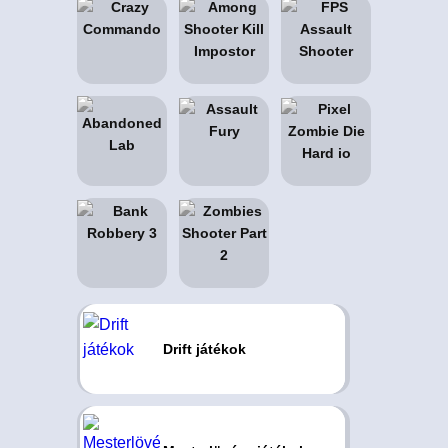
Drift játékok