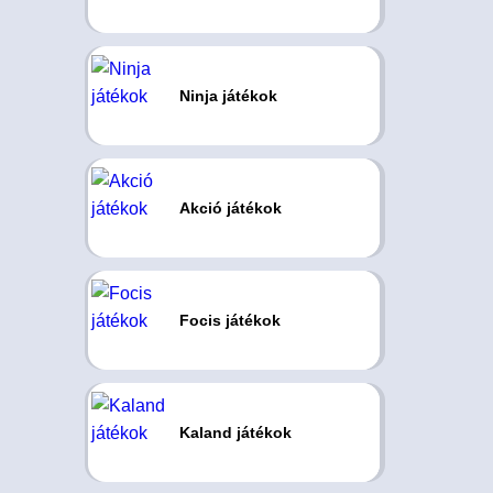
Ninja játékok
Akció játékok
Focis játékok
Kaland játékok