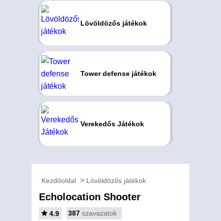
Lövöldözős játékok
Tower defense játékok
Verekedős Játékok
Kezdőoldal
Lövöldözős játékok
Echolocation Shooter
387
szavazatok
4.9