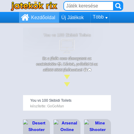
Több
Kezdőoldal
Új Játékok
You vs 100 Skibidi Toilets
Ez a játék nem támogatott az
eszközödön 😞. Kérlek, próbáld ki az
alábbi többi játékunkat! 😄🎮
You vs 100 Skibidi Toilets
készítette: GoGoMan