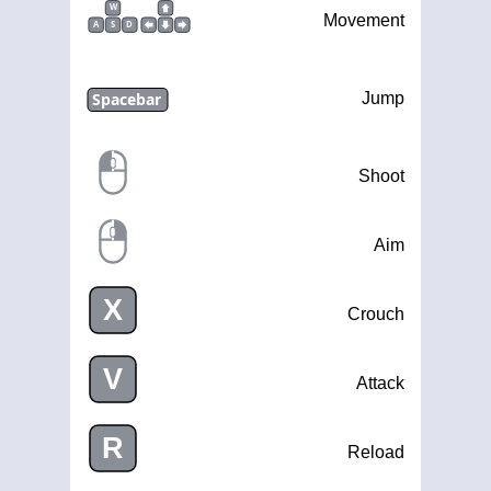
W
Movement
A
S
D
Spacebar
Jump
Shoot
Aim
X
Crouch
V
Attack
R
Reload