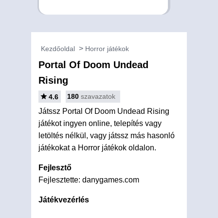
Kezdőoldal
Horror játékok
Portal Of Doom Undead
Rising
180
szavazatok
4.6
Játssz Portal Of Doom Undead Rising
játékot ingyen online, telepítés vagy
letöltés nélkül, vagy játssz más hasonló
játékokat a Horror játékok oldalon.
Fejlesztő
Fejlesztette: danygames.com
Játékvezérlés