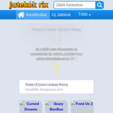
Több
Kezdőoldal
Új Játékok
Portal Of Doom Undead Rising
Ez a játék nem támogatott az
eszközödön 😞. Kérlek, próbáld ki az
alábbi többi játékunkat! 😄🎮
Portal Of Doom Undead Rising
készítette: danygames.com