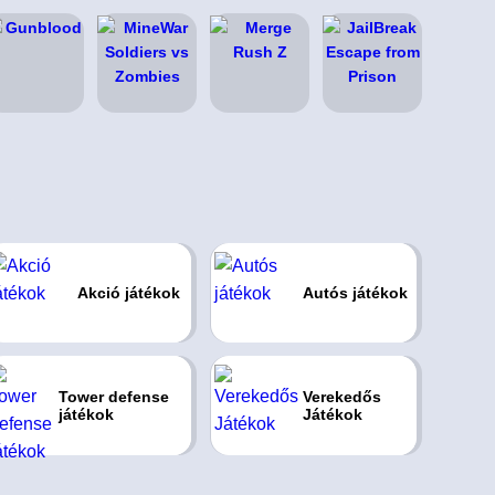
Akció játékok
Autós játékok
Tower defense
Verekedős
játékok
Játékok