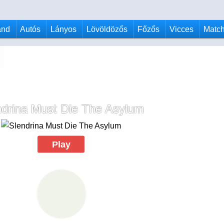
and
Autós
Lányos
Lövöldözős
Főzős
Vicces
Match
ndrina Must Die The Asylum
Play