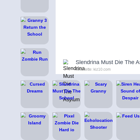
Slendrina Must Die The 
készítette: kiz10.com