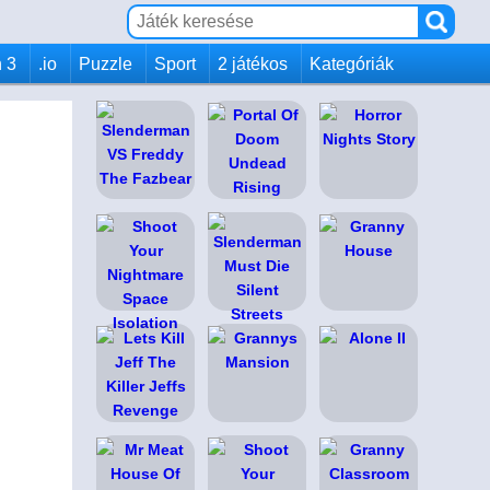
 3
.io
Puzzle
Sport
2 játékos
Kategóriák