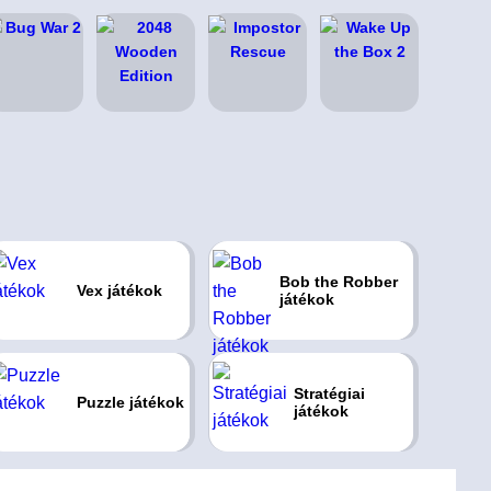
Bob the Robber
Vex játékok
játékok
Stratégiai
Puzzle játékok
játékok