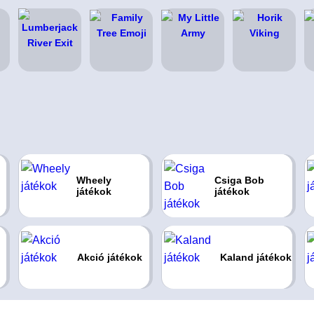
Wheely
Csiga Bob
játékok
játékok
Akció játékok
Kaland játékok