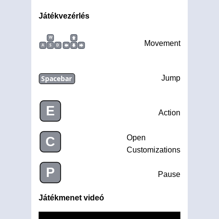
Játékvezérlés
W
Movement
A
S
D
Spacebar
Jump
E
Action
Open
C
Customizations
P
Pause
Játékmenet videó