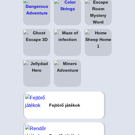
Fejtörő játékok