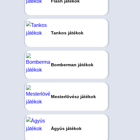
Flash játékok
Tankos játékok
Bomberman játékok
Mesterlövész játékok
Ágyús játékok