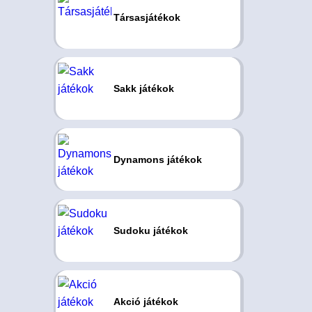
Társasjátékok
Sakk játékok
Dynamons játékok
Sudoku játékok
Akció játékok