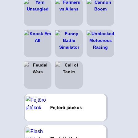
Fejtörő játékok