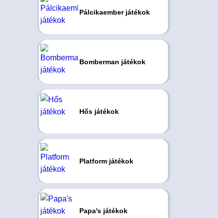
Pálcikaember játékok
Bomberman játékok
Hős játékok
Platform játékok
Papa's játékok