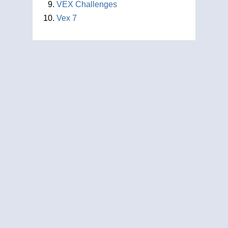
VEX Challenges
Vex 7