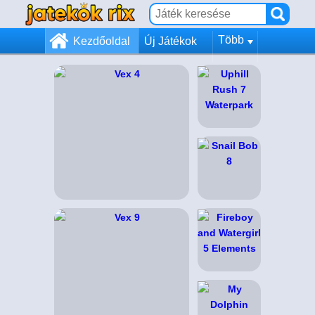
Több
Kezdőoldal
Új Játékok