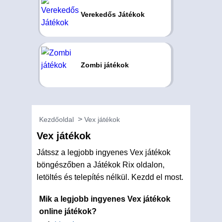
Verekedős Játékok
Zombi játékok
Kezdőoldal
Vex játékok
Vex játékok
Játssz a legjobb ingyenes Vex játékok
böngészőben a Játékok Rix oldalon,
letöltés és telepítés nélkül. Kezdd el most.
Mik a legjobb ingyenes Vex játékok
online játékok?