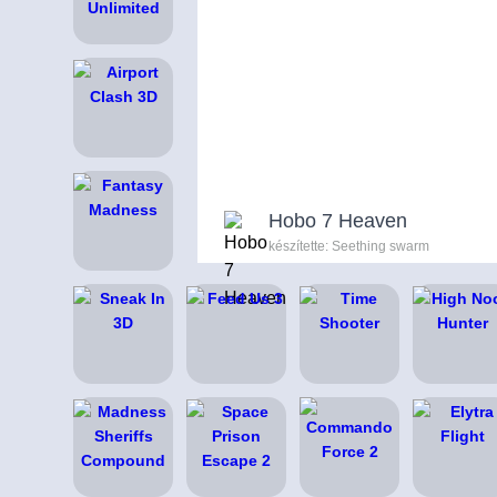
Hobo 7 Heaven
készítette: Seething swarm