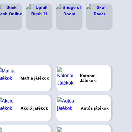
Katonai
Maffia játékok
Játékok
Akció játékok
Autós játékok