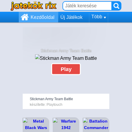
Több
Kezdőoldal
Új Játékok
Stickman Army Team Battle
Play
Stickman Army Team Battle
készítette: Playtouch