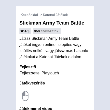
Kezdőoldal
Katonai Játékok
Stickman Army Team Battle
858
szavazatok
4.9
Játssz Stickman Army Team Battle
játékot ingyen online, telepítés vagy
letöltés nélkül, vagy játssz más hasonló
játékokat a Katonai Játékok oldalon.
Fejlesztő
Fejlesztette: Playtouch
Játékvezérlés
Játékmenet videó