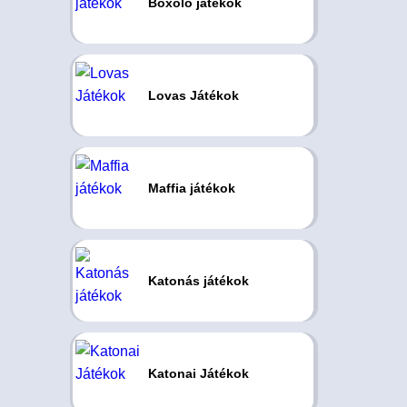
Boxoló játékok
Lovas Játékok
Maffia játékok
Katonás játékok
Katonai Játékok