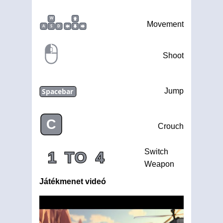
W
Movement
A
S
D
Shoot
Spacebar
Jump
C
Crouch
Switch
1
TO
4
Weapon
Játékmenet videó