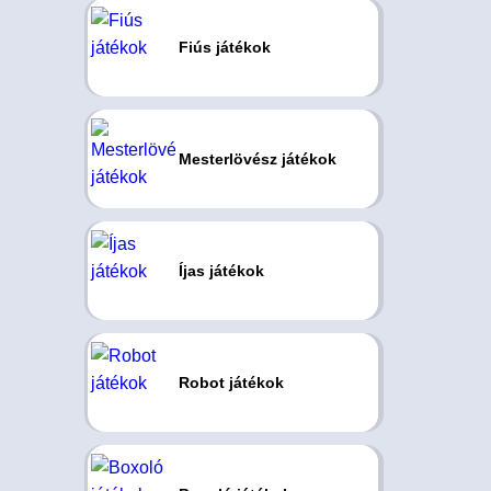
Fiús játékok
Mesterlövész játékok
Íjas játékok
Robot játékok