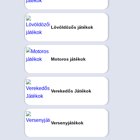
Lövöldözős játékok
Motoros játékok
Verekedős Játékok
Versenyjátékok