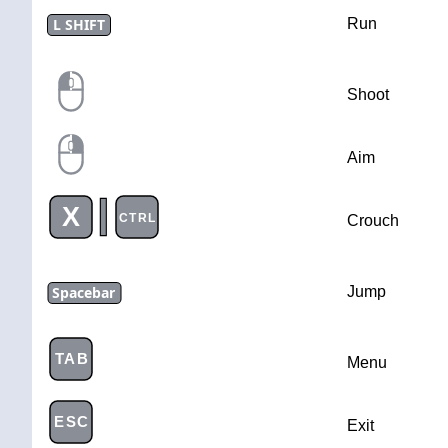
L SHIFT
Run
Shoot
Aim
|
X
CTRL
Crouch
Spacebar
Jump
TAB
Menu
ESC
Exit