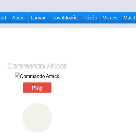
and
Autós
Lányos
Lövöldözős
Főzős
Vicces
Match
Commando Attack
Play