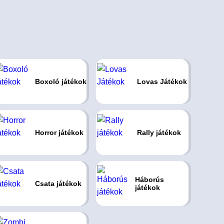
Boxoló játékok
Lovas Játékok
Horror játékok
Rally játékok
Háborús
Csata játékok
játékok