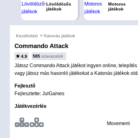
Lövöldözős
Motoros
játékok
játékok
Kezdőoldal
Katonás játékok
Commando Attack
585
szavazatok
4.9
Játssz Commando Attack játékot ingyen online, telepítés 
vagy játssz más hasonló játékokat a Katonás játékok old
Fejlesztő
Fejlesztette: JulGames
Játékvezérlés
W
Movement
A
S
D