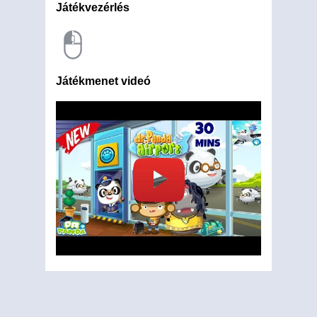
Játékvezérlés
Játékmenet videó