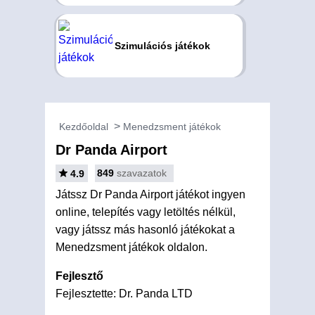
Szimulációs játékok
Kezdőoldal
Menedzsment játékok
Dr Panda Airport
849
szavazatok
4.9
Játssz Dr Panda Airport játékot ingyen
online, telepítés vagy letöltés nélkül,
vagy játssz más hasonló játékokat a
Menedzsment játékok oldalon.
Fejlesztő
Fejlesztette: Dr. Panda LTD