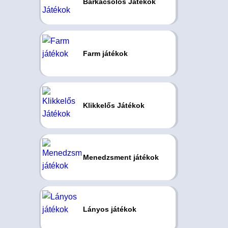
Barkácsolós Játékok
Farm játékok
Klikkelős Játékok
Menedzsment játékok
Lányos játékok