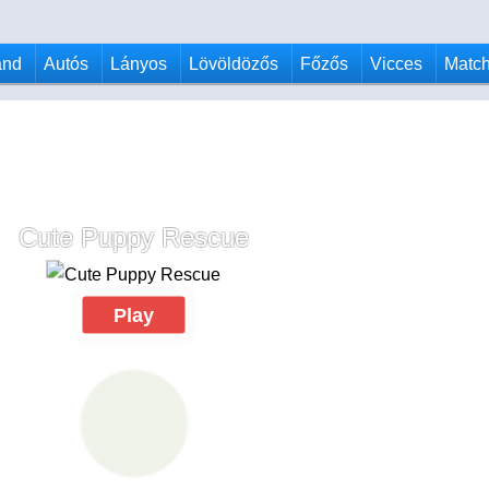
and
Autós
Lányos
Lövöldözős
Főzős
Vicces
Match
Cute Puppy Rescue
Play