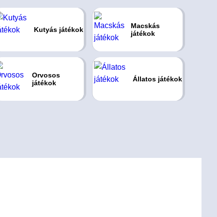
Macskás
Kutyás játékok
játékok
Orvosos
Állatos játékok
játékok