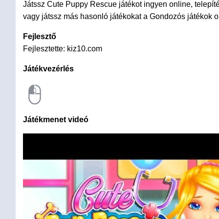
Játssz Cute Puppy Rescue játékot ingyen online, telepítés
vagy játssz más hasonló játékokat a Gondozós játékok o
Fejlesztő
Fejlesztette: kiz10.com
Játékvezérlés
Játékmenet videó