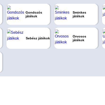
Gondozós
Sminkes
játékok
játékok
Orvosos
Sebész játékok
játékok