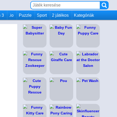
 3
.io
Puzzle
Sport
2 játékos
Kategóriák