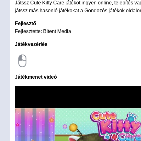
Játssz Cute Kitty Care játékot ingyen online, telepítés va
játssz más hasonló játékokat a Gondozós játékok oldalo
Fejlesztő
Fejlesztette: Bitent Media
Játékvezérlés
Játékmenet videó