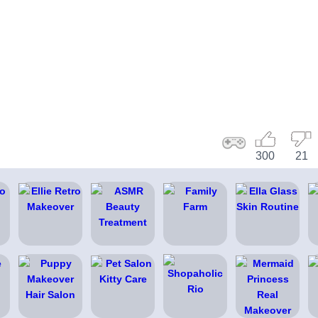
300
21