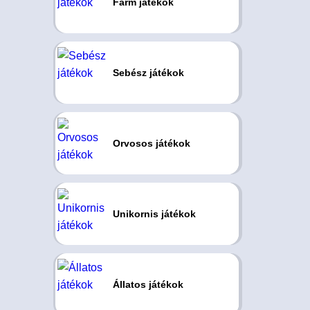
Farm játékok
Sebész játékok
Orvosos játékok
Unikornis játékok
Állatos játékok