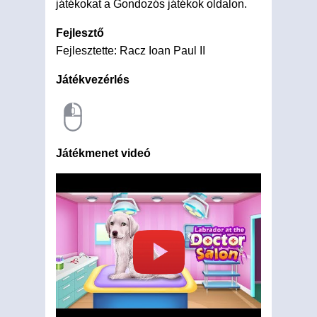
játékokat a Gondozós játékok oldalon.
Fejlesztő
Fejlesztette: Racz Ioan Paul II
Játékvezérlés
Játékmenet videó