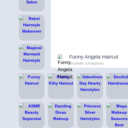
Funny Angela Haircut
készítette: iclickgames