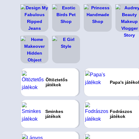
Öltöztetős
Papa's játéko
játékok
Sminkes
Fodrászos
játékok
játékok