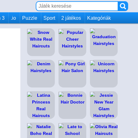
 3
.io
Puzzle
Sport
2 játékos
Kategóriák