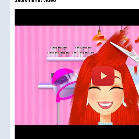
Játékmenet videó