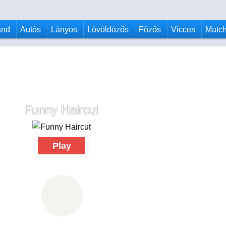
and
Autós
Lányos
Lövöldözős
Főzős
Vicces
Match
Funny Haircut
Play