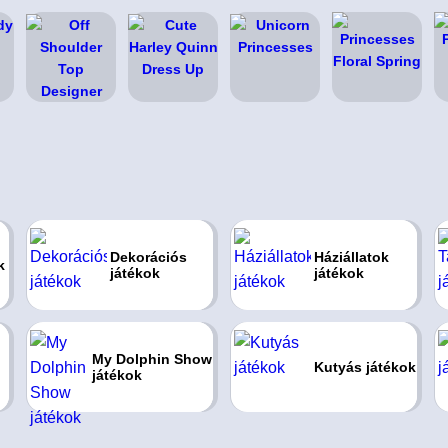
Dekorációs
Háziállatok
k
játékok
játékok
My Dolphin Show
Kutyás játékok
játékok