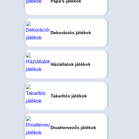
Papa's játékok
Dekorációs játékok
Háziállatok játékok
Takarítós játékok
Divattervezős játékok