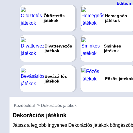
Öltöztetős
Hercegnős
játékok
játékok
Divattervezős
Sminkes
játékok
játékok
Bevásárlós
Főzős játéko
játékok
Kezdőoldal
Dekorációs játékok
Dekorációs játékok
Játssz a legjobb ingyenes Dekorációs játékok böngészőben