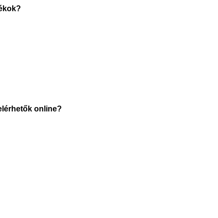
tékok?
elérhetők online?