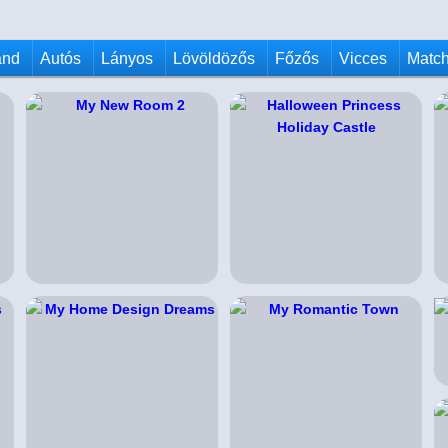
and
Autós
Lányos
Lövöldözős
Főzős
Vicces
Match