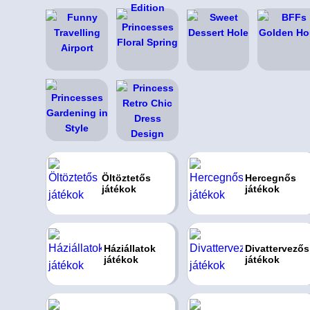
Öltöztetős
Hercegnős
játékok
játékok
Háziállatok
Divattervezős
játékok
játékok