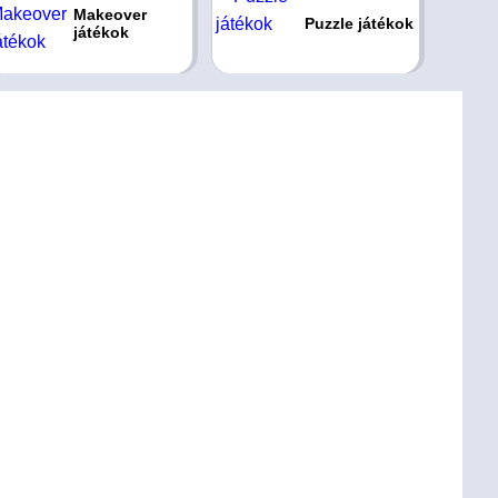
Makeover
Puzzle játékok
játékok