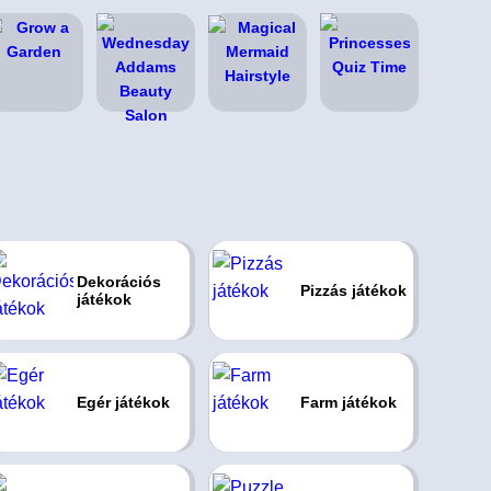
Dekorációs
Pizzás játékok
játékok
Egér játékok
Farm játékok