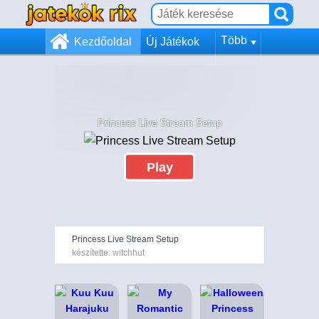
Több
Kezdőoldal
Új Játékok
Princess Live Stream Setup
Play
Princess Live Stream Setup
készítette: witchhut