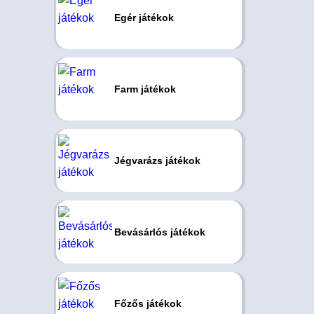
Egér játékok
Farm játékok
Jégvarázs játékok
Bevásárlós játékok
Főzős játékok