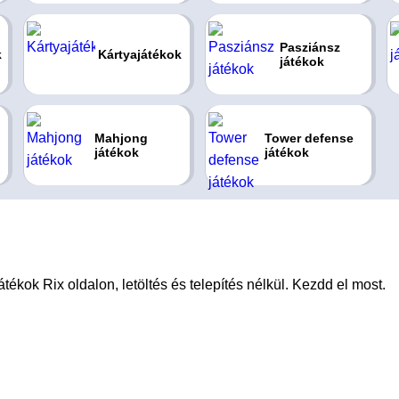
Pasziánsz
k
Kártyajátékok
játékok
Mahjong
Tower defense
játékok
játékok
kok Rix oldalon, letöltés és telepítés nélkül. Kezdd el most.