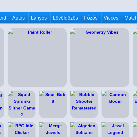
and
Autós
Lányos
Lövöldözős
Főzős
Vicces
Match