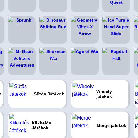
Wheely
k
Sütős Játékok
játékok
Klikkelős
Merge játékok
Játékok