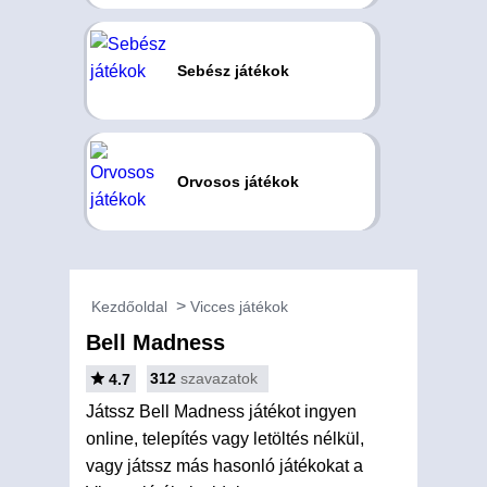
Sebész játékok
Orvosos játékok
Kezdőoldal
Vicces játékok
Bell Madness
312
szavazatok
4.7
Játssz Bell Madness játékot ingyen
online, telepítés vagy letöltés nélkül,
vagy játssz más hasonló játékokat a