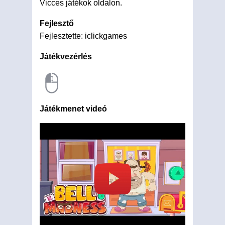
Vicces játékok oldalon.
Fejlesztő
Fejlesztette: iclickgames
Játékvezérlés
Játékmenet videó