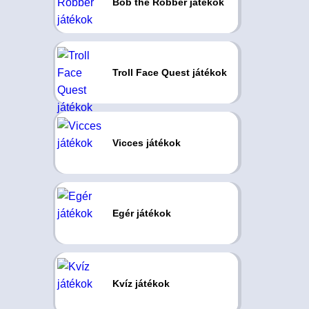
Bob the Robber játékok
Troll Face Quest játékok
Vicces játékok
Egér játékok
Kvíz játékok