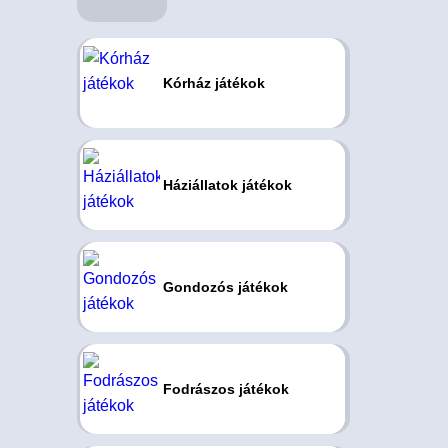
Kórház játékok
Háziállatok játékok
Gondozós játékok
Fodrászos játékok