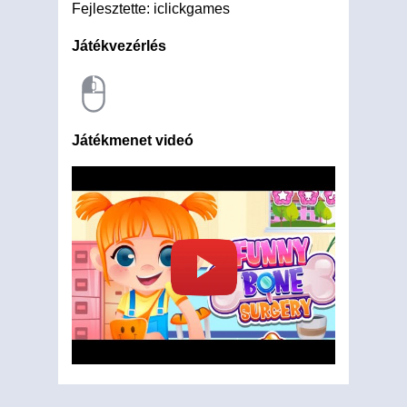
Fejlesztette: iclickgames
Játékvezérlés
Játékmenet videó