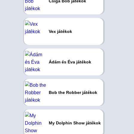
Csiga Bob játékok
Vex játékok
Ádám és Éva játékok
Bob the Robber játékok
My Dolphin Show játékok