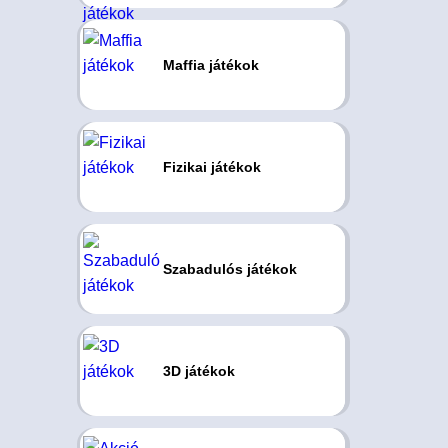
Maffia játékok
Fizikai játékok
Szabadulós játékok
3D játékok