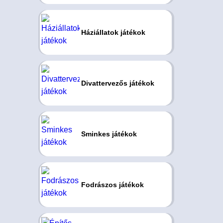
Háziállatok játékok
Divattervezős játékok
Sminkes játékok
Fodrászos játékok