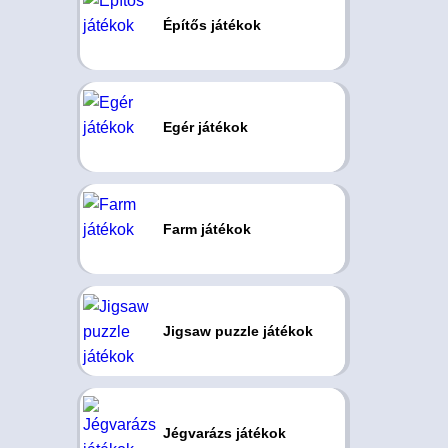
Építős játékok
Egér játékok
Farm játékok
Jigsaw puzzle játékok
Jégvarázs játékok