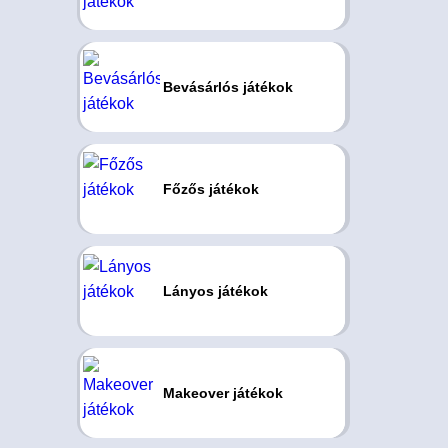
Bevásárlós játékok
Főzős játékok
Lányos játékok
Makeover játékok