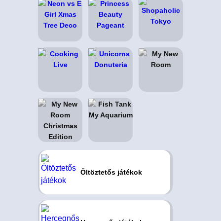
Öltöztetős játékok