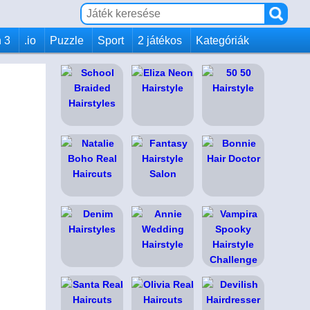
 3
.io
Puzzle
Sport
2 játékos
Kategóriák