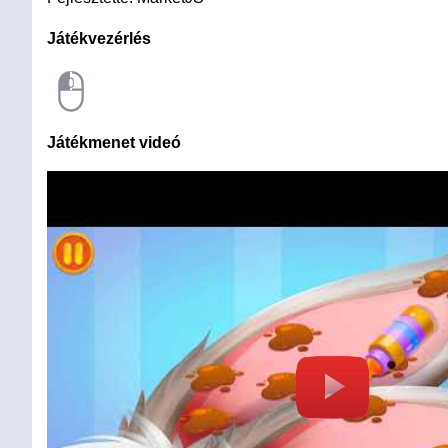
Játékvezérlés
Játékmenet videó