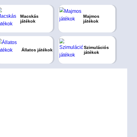
Macskás
Majmos
játékok
játékok
Szimulációs
Állatos játékok
játékok