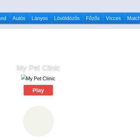
and
Autós
Lányos
Lövöldözős
Főzős
Vicces
Match
My Pet Clinic
Play