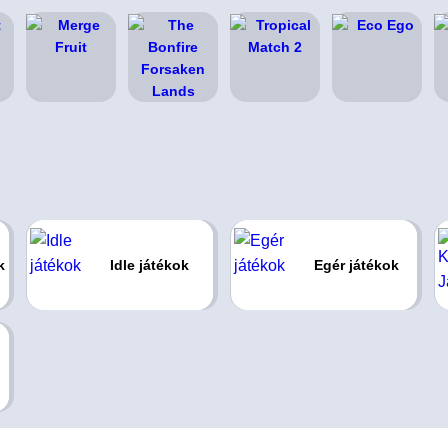
k
Idle játékok
Egér játékok