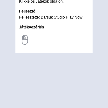
Klikkelős Játékok oldalon.
Fejlesztő
Fejlesztette: Barsuk Studio Play Now
Játékvezérlés