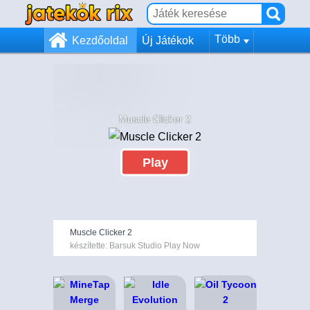
Több
Kezdőoldal
Új Játékok
Muscle Clicker 2
Play
Muscle Clicker 2
készítette: Barsuk Studio Play Now