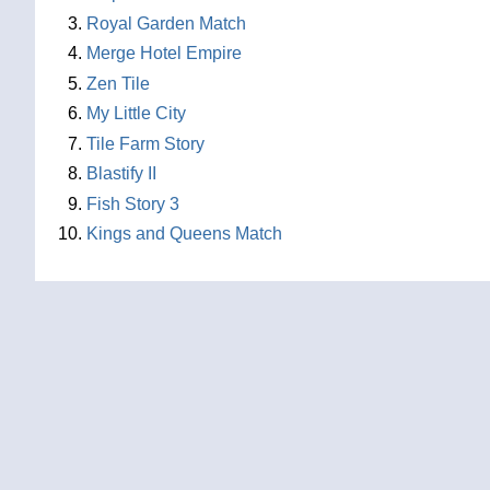
Royal Garden Match
Merge Hotel Empire
Zen Tile
My Little City
Tile Farm Story
Blastify II
Fish Story 3
Kings and Queens Match