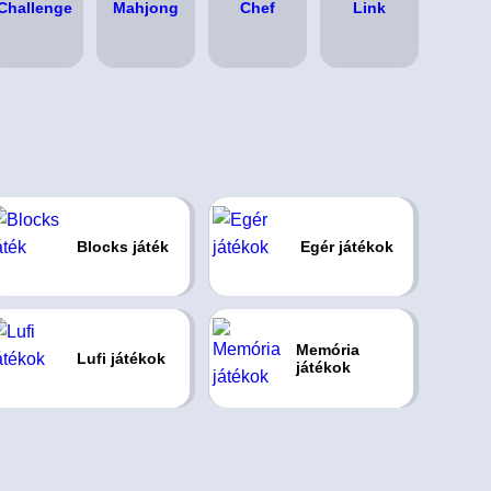
Blocks játék
Egér játékok
Memória
Lufi játékok
játékok