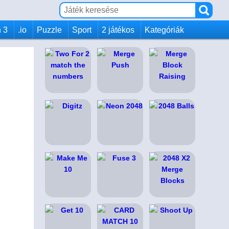
 3
.io
Puzzle
Sport
2 játékos
Kategóriák