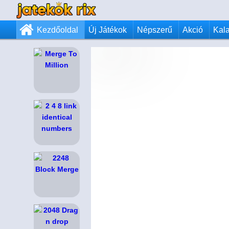
Kezdőoldal
Új Játékok
Népszerű
Akció
Kal