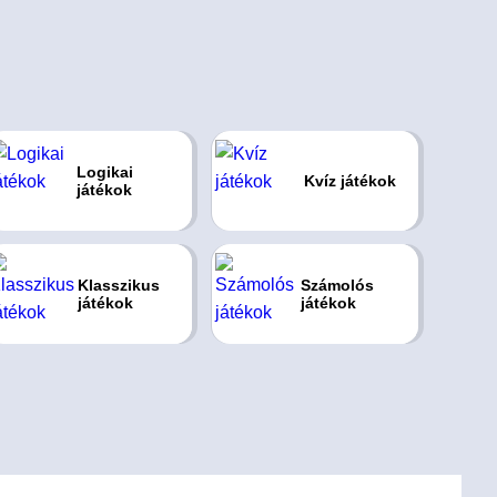
Logikai
Kvíz játékok
játékok
Klasszikus
Számolós
játékok
játékok