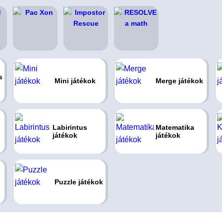
s
Mini játékok
Merge játékok
Labirintus
Matematika
játékok
játékok
Puzzle játékok