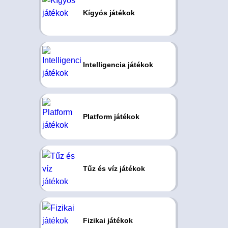
Kígyós játékok
Intelligencia játékok
Platform játékok
Tűz és víz játékok
Fizikai játékok