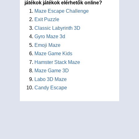
játékok játékok elérhetők online?
Maze Escape Challenge
Exit Puzzle
Classic Labyrinth 3D
Gyro Maze 3d
Emoji Maze
Maze Game Kids
Hamster Stack Maze
Maze Game 3D
Labo 3D Maze
Candy Escape