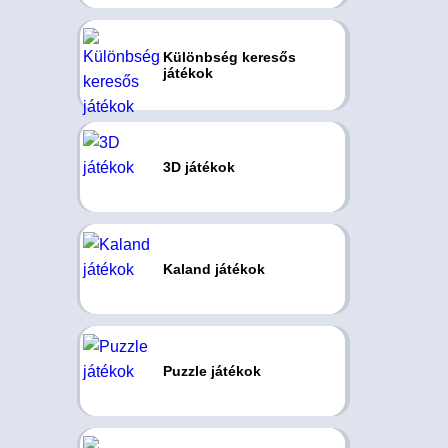
Különbség keresős
játékok
3D játékok
Kaland játékok
Puzzle játékok