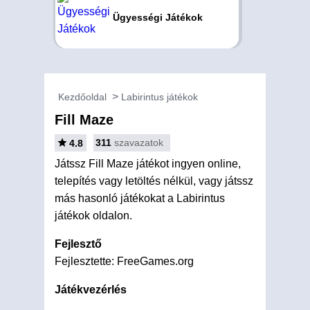
Ügyességi Játékok
Kezdőoldal
Labirintus játékok
Fill Maze
311
szavazatok
4.8
Játssz Fill Maze játékot ingyen online,
telepítés vagy letöltés nélkül, vagy játssz
más hasonló játékokat a Labirintus
játékok oldalon.
Fejlesztő
Fejlesztette: FreeGames.org
Játékvezérlés