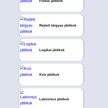
Fizikai játékok
Rejtett tárgyas játékok
Logikai játékok
Kvíz játékok
Labirintus játékok