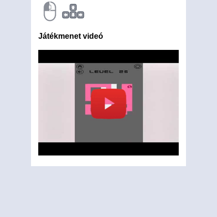
Játékmenet videó