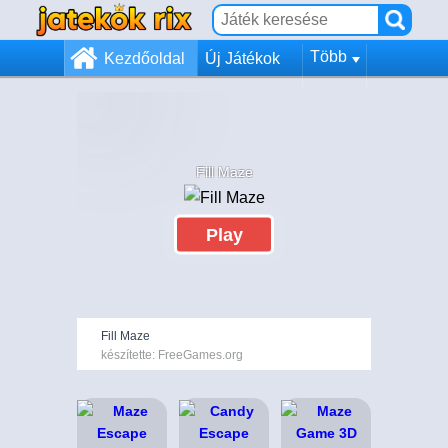
Több
Kezdőoldal
Új Játékok
Fill Maze
Play
Fill Maze
készítette: FreeGames.org