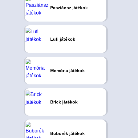
Pasziánsz játékok
Lufi játékok
Memória játékok
Brick játékok
Buborék játékok