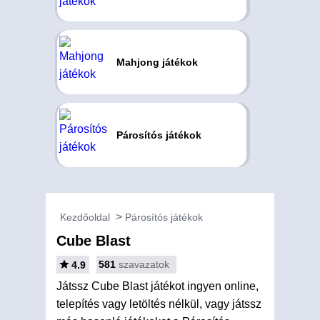
Mahjong játékok
Párosítós játékok
Kezdőoldal
Párosítós játékok
Cube Blast
581
szavazatok
4.9
Játssz Cube Blast játékot ingyen online,
telepítés vagy letöltés nélkül, vagy játssz