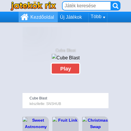
Több
Kezdőoldal
Új Játékok
Cube Blast
Play
Cube Blast
készítette: SNSHUB