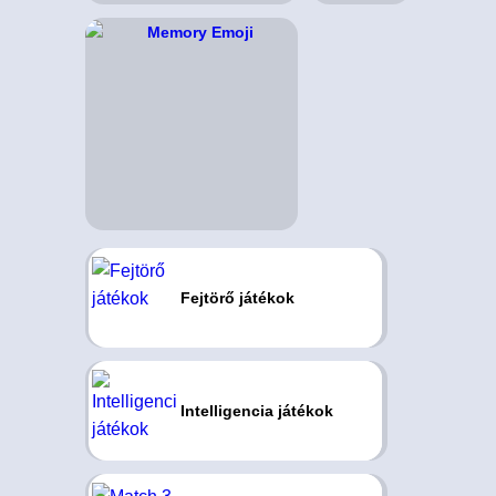
Fejtörő játékok
Intelligencia játékok