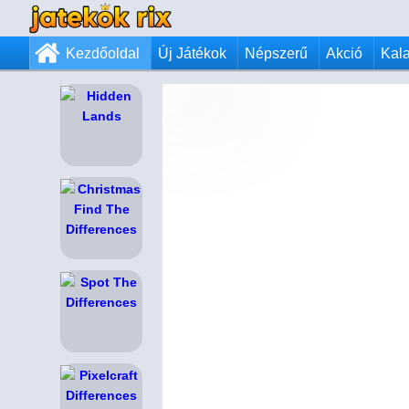
Kezdőoldal
Új Játékok
Népszerű
Akció
Kal