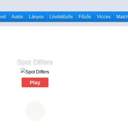
and
Autós
Lányos
Lövöldözős
Főzős
Vicces
Match
Spot Differs
Play