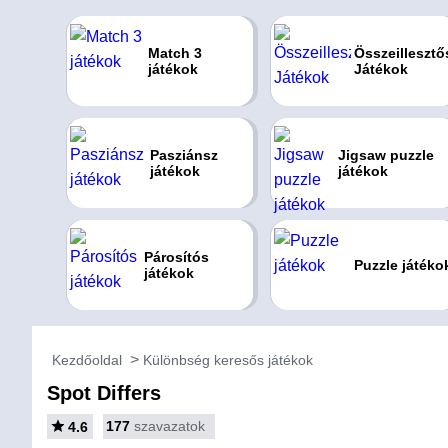
Match 3
Összeillesztő
játékok
Játékok
Pasziánsz
Jigsaw puzzle
játékok
játékok
Párosítós
Puzzle játéko
játékok
Kezdőoldal
Különbség keresős játékok
Spot Differs
177
szavazatok
4.6