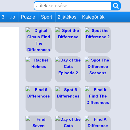
 3
.io
Puzzle
Sport
2 játékos
Kategóriák