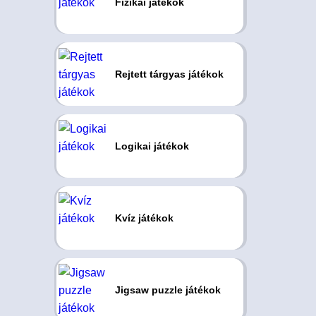
Fizikai játékok
Rejtett tárgyas játékok
Logikai játékok
Kvíz játékok
Jigsaw puzzle játékok