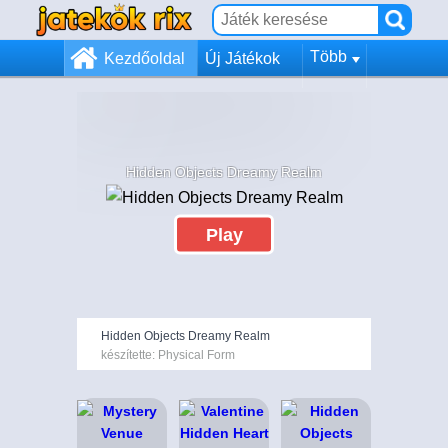
Több
Kezdőoldal
Új Játékok
Hidden Objects Dreamy Realm
Play
Hidden Objects Dreamy Realm
készítette: Physical Form