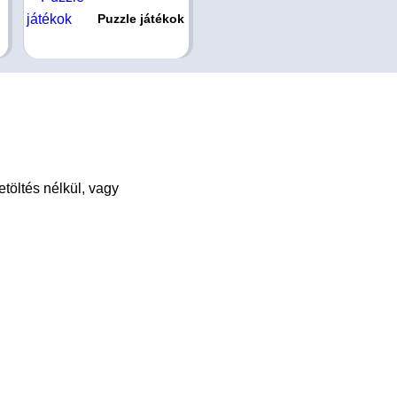
Puzzle játékok
etöltés nélkül, vagy