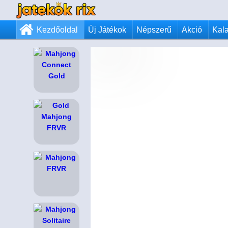
Kezdőoldal
Új Játékok
Népszerű
Akció
Kal