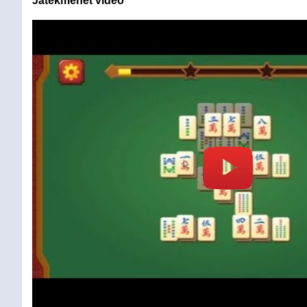
Játékmenet videó