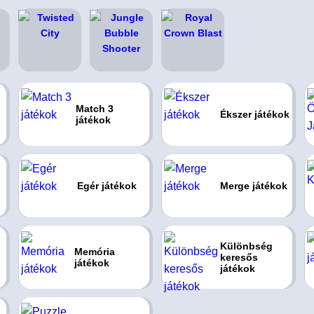
Match 3
Ékszer játékok
játékok
Egér játékok
Merge játékok
Különbség
Memória
keresős
játékok
játékok