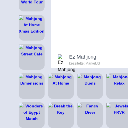
Ez Mahjong
készítette: MarketJS