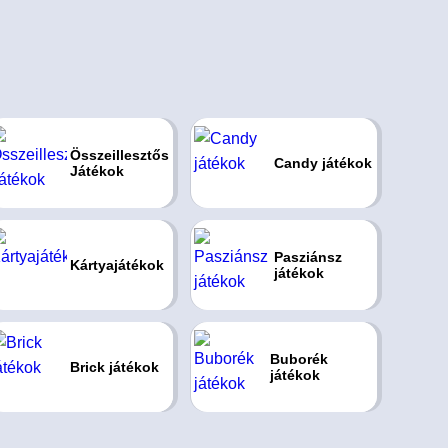
Összeillesztős
Candy játékok
Játékok
Pasziánsz
Kártyajátékok
játékok
Buborék
Brick játékok
játékok