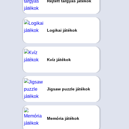
Rejtett tárgyas játékok
Logikai játékok
Kvíz játékok
Jigsaw puzzle játékok
Memória játékok