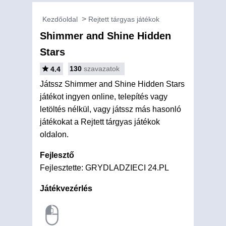
Kezdőoldal
Rejtett tárgyas játékok
Shimmer and Shine Hidden
Stars
130
szavazatok
4.4
Játssz Shimmer and Shine Hidden Stars
játékot ingyen online, telepítés vagy
letöltés nélkül, vagy játssz más hasonló
játékokat a Rejtett tárgyas játékok
oldalon.
Fejlesztő
Fejlesztette: GRYDLADZIECI 24.PL
Játékvezérlés