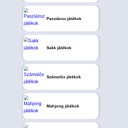
Pasziánsz játékok
Sakk játékok
Számolós játékok
Mahjong játékok