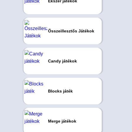
Ékszer játékok
Összeillesztős Játékok
Candy játékok
Blocks játék
Merge játékok