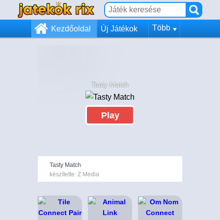
Több
Kezdőoldal
Új Játékok
Tasty Match
Play
Tasty Match
készítette: Z Media