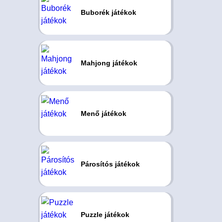
Buborék játékok
Mahjong játékok
Menő játékok
Párosítós játékok
Puzzle játékok