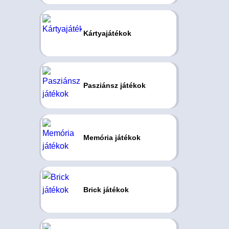
Kártyajátékok
Pasziánsz játékok
Memória játékok
Brick játékok