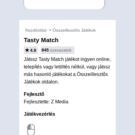
Kezdőoldal
Összeillesztős Játékok
Tasty Match
845
szavazatok
4.9
Játssz Tasty Match játékot ingyen online,
telepítés vagy letöltés nélkül, vagy játssz
más hasonló játékokat a Összeillesztős
Játékok oldalon.
Fejlesztő
Fejlesztette: Z Media
Játékvezérlés