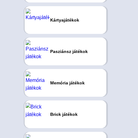
Kártyajátékok
Pasziánsz játékok
Memória játékok
Brick játékok