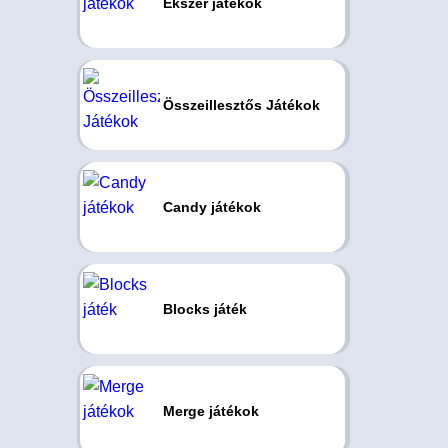
Ékszer játékok
Összeillesztős Játékok
Candy játékok
Blocks játék
Merge játékok