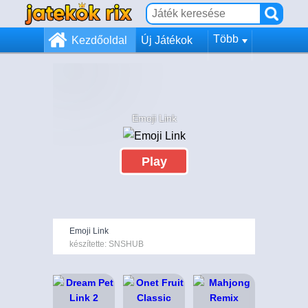
Több
Kezdőoldal
Új Játékok
Emoji Link
Play
Emoji Link
készítette: SNSHUB